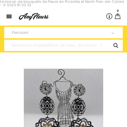
Livraison de bouquets de fleurs en Picardie et Nord-Pas-de-Calais
- ✆ 0323 81 02 32
0

Parcourir