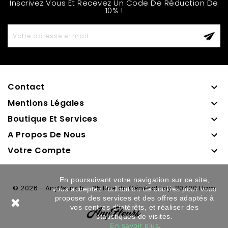
Inscrivez Vous Et Recevez Un Code De Réduction De
10% !
Contact

Mentions Légales

Boutique Et Services

A Propos De Nous

Votre Compte

En poursuivant votre navigation sur ce site,
© 2026 - Anyfleurs.fr - 25 Rue du Général Foy, 80400 Ham
vous acceptez l'utilisation de cookies pour vous
proposer des services et des offres adaptés à
vos centres d'intérêts, et réaliser des
statistiques de visites.
En savoir plus
.