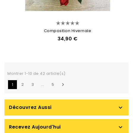
Composition Hivernale
34,90 €
Montrer 1-10 de 42 article(s)
1
2
3
…
5

Découvrez Aussi

Recevez Aujourd'hui
