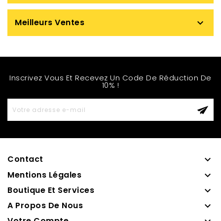
Meilleurs Ventes

Inscrivez Vous Et Recevez Un Code De Réduction De
10% !
Contact

Mentions Légales

Boutique Et Services

A Propos De Nous

Votre Compte