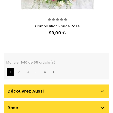
Composition Ronde Rose
99,00 €
Montrer 1-10 de 55 article(s)
1
2
3
…
6

Découvrez Aussi

Rose
