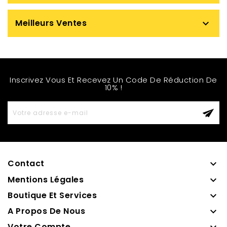
Meilleurs Ventes

Inscrivez Vous Et Recevez Un Code De Réduction De
10% !
Contact

Mentions Légales

Boutique Et Services

A Propos De Nous

Votre Compte