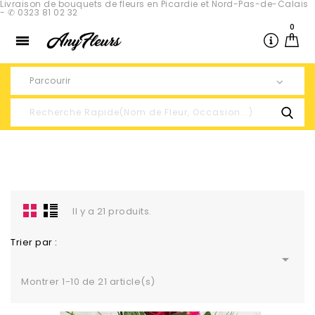
Livraison de bouquets de fleurs en Picardie et Nord-Pas-de-Calais
- ✆ 0323 81 02 32
0

Parcourir
Il y a 21 produits.
Trier par :

Montrer 1-10 de 21 article(s)