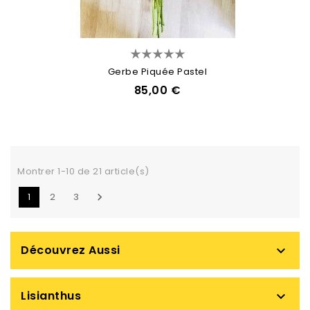
Gerbe Piquée Pastel
85,00 €
Montrer 1-10 de 21 article(s)
1
2
3

Découvrez Aussi

Lisianthus
