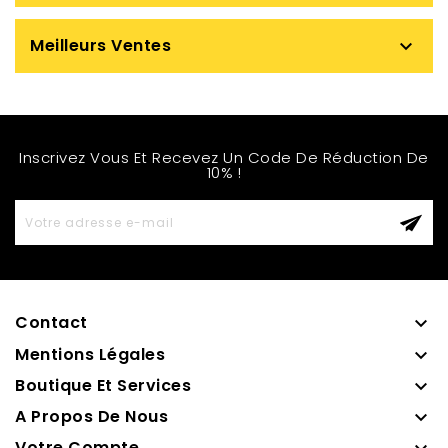
Meilleurs Ventes

Inscrivez Vous Et Recevez Un Code De Réduction De
10% !
Contact

Mentions Légales

Boutique Et Services

A Propos De Nous

Votre Compte