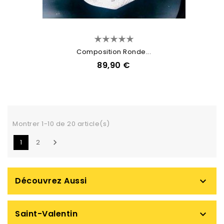
Composition Ronde...
89,90 €
Montrer 1-10 de 20 article(s)
1
2

Découvrez Aussi

Saint-Valentin
