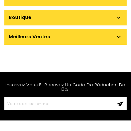
Boutique

Meilleurs Ventes

Inscrivez Vous Et Recevez Un Code De Réduction De
10% !