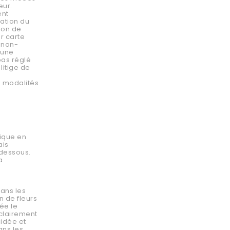
eur.
ent
dation du
ion de
r carte
 non-
 une
pas réglé
itige de
s modalités
tique en
ais
-dessous.
a
dans les
n de fleurs
ée le
 clairement
lidée et
ans les