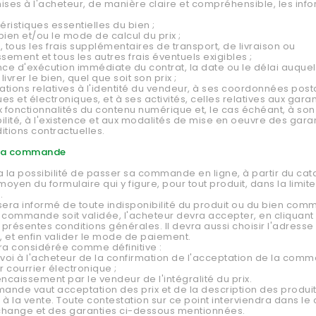
ises à l'acheteur, de manière claire et compréhensible, les inf
éristiques essentielles du bien ;
 bien et/ou le mode de calcul du prix ;
ieu, tous les frais supplémentaires de transport, de livraison ou
ssement et tous les autres frais éventuels exigibles ;
nce d'exécution immédiate du contrat, la date ou le délai auque
ivrer le bien, quel que soit son prix ;
mations relatives à l'identité du vendeur, à ses coordonnées post
es et électroniques, et à ses activités, celles relatives aux gara
x fonctionnalités du contenu numérique et, le cas échéant, à son
ilité, à l'existence et aux modalités de mise en oeuvre des garan
itions contractuelles.
- La commande
a la possibilité de passer sa commande en ligne, à partir du ca
 moyen du formulaire qui y figure, pour tout produit, dans la limit
.
sera informé de toute indisponibilité du produit ou du bien co
 commande soit validée, l'acheteur devra accepter, en cliquant 
s présentes conditions générales. Il devra aussi choisir l'adress
n, et enfin valider le mode de paiement.
ra considérée comme définitive :
nvoi à l'acheteur de la confirmation de l'acceptation de la com
 courrier électronique ;
encaissement par le vendeur de l'intégralité du prix.
nde vaut acceptation des prix et de la description des produi
 à la vente. Toute contestation sur ce point interviendra dans le
change et des garanties ci-dessous mentionnées.