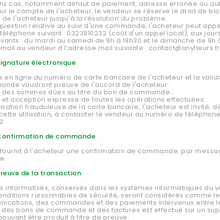
ins cas, notamment défaut de paiement, adresse erronée ou au
r le compte de l'acheteur, le vendeur se réserve le droit de blo
e l'acheteur jusqu'à la résolution du problème.
question relative au suivi d'une commande, l'acheteur peut appe
éléphone suivant : 0323810232 (coût d'un appel local), aux jours
ivants : du mardi au samedi de 9h à 19h30 et le dimanche de 9h à
mail au vendeur à l’adresse mail suivante : contact@anyfleurs.fr
 Signature électronique
re en ligne du numéro de carte bancaire de l'acheteur et la valida
ande vaudront preuve de l'accord de l'acheteur :
ité des sommes dûes au titre du bon de commande ;
 et acception expresse de toutes les opérations effectuées.
lisation frauduleuse de la carte bancaire, l'acheteur est invité, d
cette utilisation, à contacter le vendeur au numéro de téléphone
2.
- Confirmation de commande
 fournit à l'acheteur une confirmation de commande, par messa
e.
 Preuve de la transaction
es informatisés, conservés dans les systèmes informatiques du 
onditions raisonnables de sécurité, seront considérés comme l
ications, des commandes et des paiements intervenus entre le
 des bons de commande et des factures est effectué sur un supp
pouvant être produit à titre de preuve.