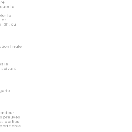
tre
quer la
ler le
 et
 13h, ou
.
tion finale
ès le
 suivant
gerie
vendeur
es preuves
s parties.
ort fiable