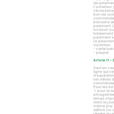
de paiement
L'acheteur 
nécessaires
bon de com
commande et
bancaire de
paiement. L
livraison 
totalement
paiement se
Le paiement
suivantes :
- carte ba
- paypal
Article 11 
Sauf en cas
ligne qui s
d'expéditio
Les délais 
commande i
Pour les li
1: pour la 
enregistrée
temps impar
dans la jou
même jour a
définis sur
réglée au m