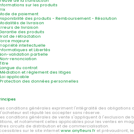
 Preuve de la transaction
Informations sur les produits
rix
- Mode de paiement
- Disponibilité des produits - Remboursement - Résolution
 Modalités de livraison
 Erreurs de livraison
- Garantie des produits
 Droit de rétractation
- Force majeure
 Propriété intellectuelle
 Informatiques et Libertés
 Non-validation partielle
- Non-renonciation
Titre
- Langue du contrat
- Médiation et règlement des litiges
 Loi applicable
- Protection des données personnelles
Principes
es conditions générales expriment l'intégralité des obligations d
 l'acheteur est réputé les accepter sans réserve.
es conditions générales de vente s'appliquent à l'exclusion de 
itions, et notamment celles applicables pour les ventes en mag
res circuits de distribution et de commercialisation.
ccessibles sur le site internet
www.anyfleurs.fr
et prévaudront, l