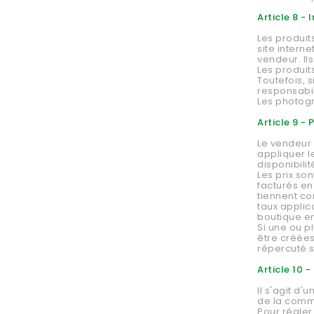
Article 8 -
Les produit
site intern
vendeur. Il
Les produit
Toutefois, 
responsabil
Les photogr
Article 9 - P
Le vendeur 
appliquer l
disponibilit
Les prix son
facturés en
tiennent c
taux applic
boutique en
Si une ou p
être créée
répercuté s
Article 10 
Il s'agit d
de la comm
Pour régle