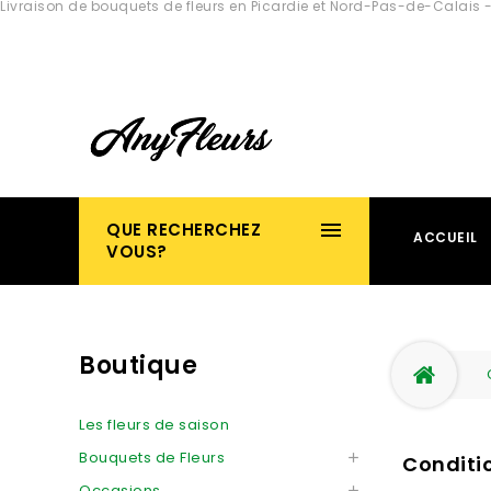
Livraison de bouquets de fleurs en Picardie et Nord-Pas-de-Calais -
QUE RECHERCHEZ
ACCUEIL
VOUS?
Boutique
Les fleurs de saison
Bouquets de Fleurs

Conditi
Occasions
