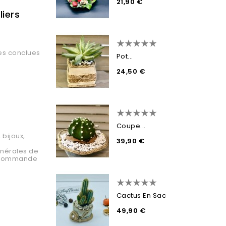
21,90 €
iers
tes conclues
Pot...
24,50 €
Coupe...
 bijoux,
39,90 €
énérales de
a commande
Cactus En Sac
49,90 €