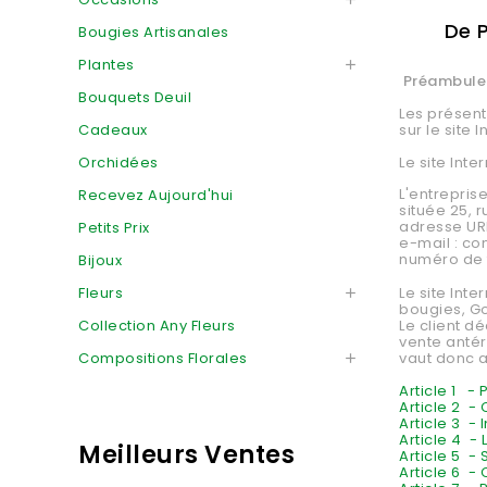
De 
Bougies Artisanales
Plantes

Préambul
Bouquets Deuil
Les présent
Cadeaux
sur le site 
Orchidées
Le site Inte
L'entrepris
Recevez Aujourd'hui
située
25, 
adresse URL
Petits Prix
e-mail : co
numéro de t
Bijoux
Le site Inte
Fleurs

bougies, G
Le client d
Collection Any Fleurs
vente anté
vaut donc a
Compositions Florales

Article 1 - 
Article 2 -
Article 3 -
Article 4 
Meilleurs Ventes
Article 5 -
Article 6 