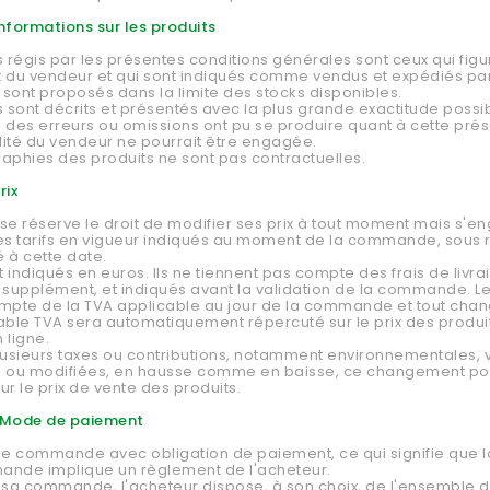
 Informations sur les produits
s régis par les présentes conditions générales sont ceux qui figur
et du vendeur et qui sont indiqués comme vendus et expédiés par
s sont proposés dans la limite des stocks disponibles.
s sont décrits et présentés avec la plus grande exactitude possib
si des erreurs ou omissions ont pu se produire quant à cette prés
ité du vendeur ne pourrait être engagée.
aphies des produits ne sont pas contractuelles.
rix
se réserve le droit de modifier ses prix à tout moment mais s'e
es tarifs en vigueur indiqués au moment de la commande, sous 
é à cette date.
t indiqués en euros. Ils ne tiennent pas compte des frais de livra
 supplément, et indiqués avant la validation de la commande. Le
ompte de la TVA applicable au jour de la commande et tout ch
able TVA sera automatiquement répercuté sur le prix des produit
 ligne.
lusieurs taxes ou contributions, notamment environnementales, 
s ou modifiées, en hausse comme en baisse, ce changement po
ur le prix de vente des produits.
- Mode de paiement
'une commande avec obligation de paiement, ce qui signifie que 
ande implique un règlement de l'acheteur.
r sa commande, l'acheteur dispose, à son choix, de l'ensemble