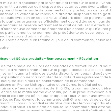
 mis à sa disposition par le vendeur et listés sur le site du vend
garantit au vendeur qu'il dispose des autorisations éventuellem
 pour utiliser le mode de paiement choisi par lui, lors de la vali
mande. Le vendeur se réserve le droit de suspendre toute gest
 toute livraison en cas de refus d'autorisation de paiement pa
 la part des organismes officiellement accrédités ou en cas de
e vendeur se réserve notamment le droit de refuser d'effectuer
ou d'honorer une commande émanant d'un acheteur qui n'aurait 
 ou partiellement une commande précédente ou avec lequel un l
rait en cours d'administration.
 du prix s'effectue en totalité au jour de la commande, selon le
ncaire
- Disponibilité des produits - Remboursement - Résolution
 de force majeure ou lors des périodes de fermeture de la bou
eront clairement annoncées sur la page d'accueil du site, les dél
n seront, dans la limite des stocks disponibles, ceux indiqués ci
d'expédition courent à compter de la date d'enregistrement de l
ndiquée sur le mail de confirmation de la commande.
vraisons en France Métropolitaine et en Corse, le délai est de
livraison de fleurs en matinée, de 9h à 13h, la commande doit être
 et réglée le matin même avant 10h, pour un produit réalisable 
tis et clairement définis sur chaque produit. 2: pour une livraiso
rnée, ou l'après-midi, la commande doit être enregistrée et régl
vant 16h, pour un produit réalisable dans les temps impartis et
 chaque produit. En tout état de cause, la commande doit être va
inimum 2 heures avant la livraison, pour un produit réalisable d