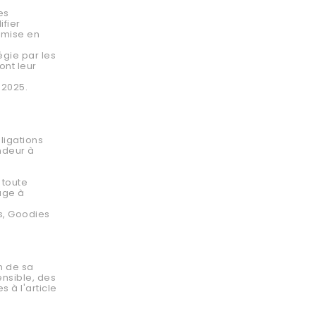
es
ifier
 mise en
égie par les
ont leur
 2025.
ligations
ndeur à
 toute
age à
es, Goodies
n de sa
nsible, des
 à l'article