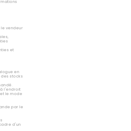
ormations
l le vendeur
ales,
nties
ties et
talogue en
e des stocks
mmandé.
à l'endroit
e et le mode
mande par le
ts
 cadre d'un