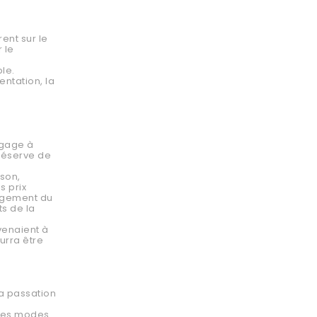
ent sur le
 le
le.
entation, la
ngage à
réserve de
ison,
s prix
angement du
s de la
venaient à
urra être
la passation
 des modes