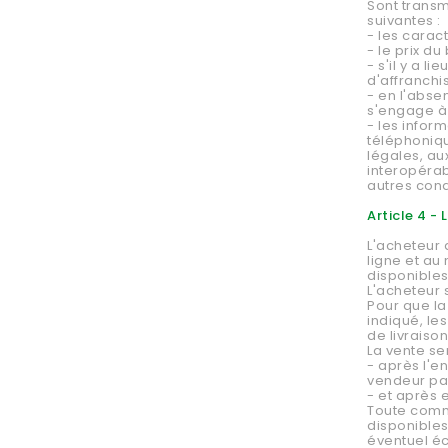
Sont transm
suivantes :
- les caract
- le prix du
- s'il y a l
d'affranchi
- en l'abse
s'engage à l
- les infor
téléphoniqu
légales, au
interopérab
autres cond
Article 4 
L'acheteur 
ligne et au
disponibles
L'acheteur 
Pour que la
indiqué, le
de livraiso
La vente se
- après l'e
vendeur par
- et après 
Toute comma
disponibles
éventuel é