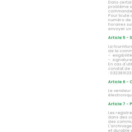
Dans certa
problème su
commande d
Pour toute 
numéro de t
horaires su
envoyer un 
Article 5 -
La fournitu
de la comm
- exigibil
- signature
En cas d'uti
constat de 
: 032381023
Article 6 
Le vendeur
électroniqu
Article 7 -
Les registr
dans des c
des commun
L'archivage
et durable 