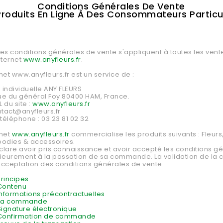
Conditions Générales De Vente
Produits En Ligne À Des Consommateurs Particul
e
es conditions générales de vente s'appliquent à toutes les ven
Internet
www.anyfleurs.fr
.
rnet www.anyfleurs.fr est un service de :
e individuelle ANY FLEURS
rue du général Foy 80400
HAM, France.
 du site :
www.anyfleurs.fr
ntact@anyfleurs.fr
éléphone : 03 23 81 02 32
rnet
www.anyfleurs.fr
commercialise les produits suivants : Fleurs,
oodies & accessoires.
éclare avoir pris connaissance et avoir accepté les conditions g
rieurement à la passation de sa commande. La validation de l
cceptation des conditions générales de vente.
Principes
 Contenu
 Informations précontractuelles
- La commande
 Signature électronique
- Confirmation de commande