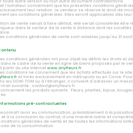
r toute autre version ou tout autre document contradictoire.
et l'acheteur conviennent que les présentes conditions général
xclusivement leur relation. Le vendeur se réserve le droit de mod
ent ses conditions générales. Elles seront applicables dès leur
ition de vente venait à faire défaut, elle serait considérée être r
igueur dans le secteur de la vente à distance dont les sociétés 
ance.
es conditions générales de vente sont valables jusqu'au 31 août
 Contenu
es conditions générales ont pour objet de définir les droits et ob
 dans le cadre de la vente en ligne de biens proposés par le ve
à partir du site internet
www.anyfleurs.fr
.
es conditions ne concernent que les achats effectués sur le site
leurs.fr
et livrés exclusivement en métropole ou en Corse. Pour
ans les DOM-TOM ou à l’étranger, il convient d'adresser un mess
-mail suivante : contact@anyfleurs.fr.
concernent les produits suivants :
Fleurs, plantes, bijoux, bougi
res
.
 Informations pré-contractuelles
reconnaît avoir eu communication, préalablement à la passatio
 à la conclusion du contrat, d'une manière lisible et compréhe
onditions générales de vente et de toutes les informations listées
 code de la consommation.