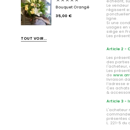
échéant, su
Le vendeur 
Bouquet Orangé
régissent e
ponctuellem
35,00 €
ligne.
Si une cond
usages en v
siège en Fr
Les présent
TOUT VOIR...
Article 2 -
Les présent
des parties
l'acheteur, 
Les présent
de
www.anyf
livraison d
l’adresse e
Ces achats 
& accessoi
Article 3 -
L'acheteur 
commande et
présentes c
L. 221-5 du