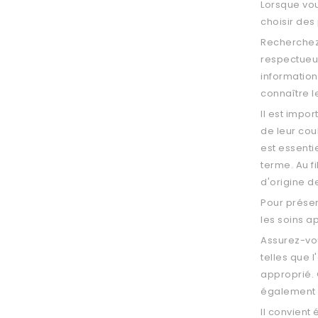
Lorsque vo
choisir des
Recherchez 
respectue
information
connaître l
Il est impo
de leur cou
est essenti
terme. Au f
d'origine de
Pour préser
les soins a
Assurez-vo
telles que 
approprié. 
également a
Il convient