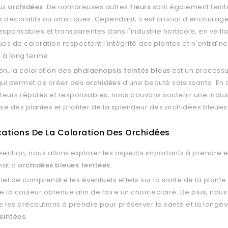
aux
orchidées
. De nombreuses autres
fleurs
sont également teint
 décoratifs ou artistiques. Cependant, il est crucial d'encourag
esponsables et transparentes dans l'industrie horticole, en veill
ues de coloration respectent l'intégrité des plantes et n'entraîn
à long terme.
on, la coloration des
phalaenopsis teintés bleus
est un processu
ui permet de créer des
orchidées
d'une beauté saisissante. En 
eurs réputés et responsables, nous pouvons soutenir une indus
e des plantes et profiter de la splendeur des orchidées bleue
cations De La Coloration Des Orchidées
section, nous allons explorer les aspects importants à prendre
hat d'
orchidées bleues teintées
.
ntiel de comprendre les éventuels effets sur la santé de la plante 
de la couleur obtenue afin de faire un choix éclairé. De plus, nou
 les précautions à prendre pour préserver la santé et la longév
eintées.