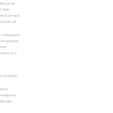
ées pour
er des
ant à ce que
ent pas de
s artistique
choisissant
trie
s dans nos
 en compte
et la
s mettrons
ité des