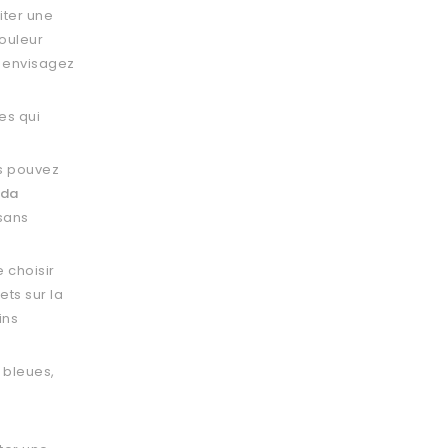
iter une
couleur
s envisagez
es qui
us pouvez
nda
sans
e choisir
ts sur la
ins
 bleues,