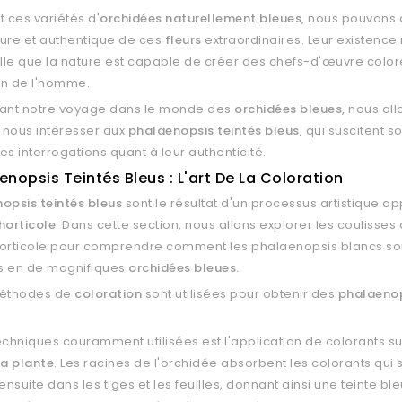
t ces variétés d'
orchidées naturellement bleues,
nous pouvons 
ure et authentique de ces
fleurs
extraordinaires. Leur existenc
le que la nature est capable de créer des chefs-d'œuvre color
ion de l'homme.
vant notre voyage dans le monde des
orchidées bleues,
nous all
 nous intéresser aux
phalaenopsis teintés bleus
, qui suscitent 
es interrogations quant à leur authenticité.
enopsis Teintés Bleus : L'art De La Coloration
opsis teintés bleus
sont le résultat d'un processus artistique a
horticole
. Dans cette section, nous allons explorer les coulisses
 horticole pour comprendre comment les phalaenopsis blancs so
s en de magnifiques
orchidées bleues.
méthodes de
coloration
sont utilisées pour obtenir des
phalaenop
echniques couramment utilisées est l'application de colorants su
la plante
. Les racines de l'orchidée absorbent les colorants qui 
nsuite dans les tiges et les feuilles, donnant ainsi une teinte ble