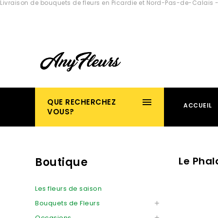
Livraison de bouquets de fleurs en Picardie et Nord-Pas-de-Calais -
QUE RECHERCHEZ
ACCUEIL
VOUS?
Le Phal
Boutique
Les fleurs de saison
Bouquets de Fleurs

Occasions
