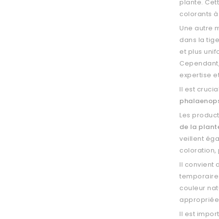
plante. Cet
colorants à
Une autre
dans la tig
et plus uni
Cependant, 
expertise e
Il est cruci
phalaenopsi
Les product
de la plant
veillent ég
coloration,
Il convient
temporaires
couleur nat
appropriée,
Il est impo