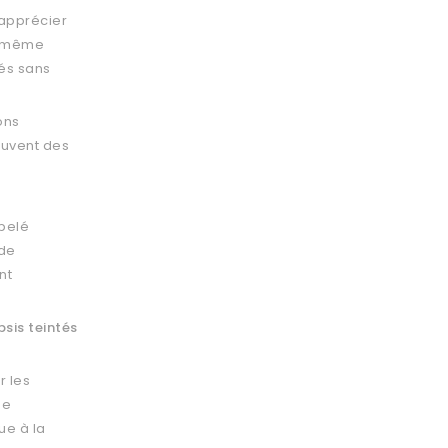
apprécier
e même
és sans
ons
souvent des
ppelé
 de
nt
sis teintés
r les
se
ue à la