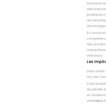
exclusive 
des besoins
pratiques r
les techniq
dommages 
En conclusi
complexe q
des product
respectueus
intérieurs.
Les Impli
Dans cette 
lors de l'ac
Il est esse
durabilité 
en évidence
orchidées t