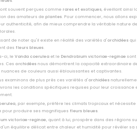
bleues
.
 sont souvent perçues comme
rares et exotiques
, éveillant ainsi 
ation des amateurs de
plantes
. Pour commencer, nous allons expl
leur authenticité, afin de mieux comprendre la véritable nature d
lorales.
essant de noter qu'il existe en réalité des variétés d'
orchidées
qui
ent des
fleurs bleues
.
s-ci, le
Vanda coerulea
et le
Dendrobium victoriae-reginae
sont
es. Ces
orchidées
nous démontrent la capacité extraordinaire de
 nuances de couleurs aussi éblouissantes et captivantes.
s examinons de plus près ces variétés d'
orchidées
naturelleme
rons les conditions spécifiques requises pour leur croissance e
ement.
oerulea
, par exemple, préfère les climats tropicaux et nécessite
e pour produire ses magnifiques
fleurs bleues
.
um victoriae-reginae
, quant à lui, prospère dans des régions s
 d'un équilibre délicat entre chaleur et humidité pour révéler sa