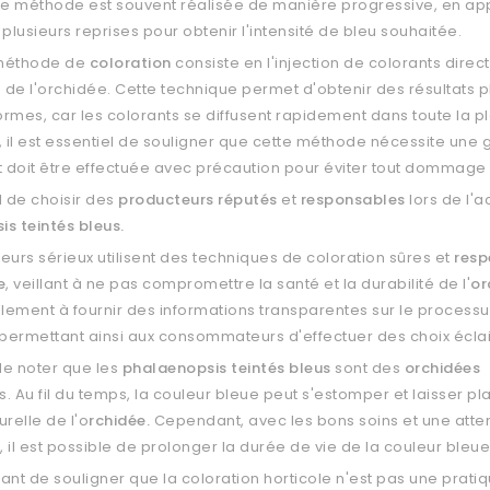
te méthode est souvent réalisée de manière progressive, en app
 plusieurs reprises pour obtenir l'intensité de bleu souhaitée.
 méthode de
coloration
consiste en l'injection de colorants dire
e de l'orchidée. Cette technique permet d'obtenir des résultats 
formes, car les colorants se diffusent rapidement dans toute la pl
il est essentiel de souligner que cette méthode nécessite une
t doit être effectuée avec précaution pour éviter tout dommage 
al de choisir des
producteurs réputés
et
responsables
lors de l'a
s teintés bleus.
eurs sérieux utilisent des techniques de coloration sûres et
resp
e
, veillant à ne pas compromettre la santé et la durabilité de l'
or
alement à fournir des informations transparentes sur le process
 permettant ainsi aux consommateurs d'effectuer des choix éclai
 de noter que les
phalaenopsis teintés bleus
sont des
orchidées
. Au fil du temps, la couleur bleue peut s'estomper et laisser pl
urelle de l'o
rchidée.
Cependant, avec les bons soins et une atte
 il est possible de prolonger la durée de vie de la couleur bleue
rtant de souligner que la coloration horticole n'est pas une prati