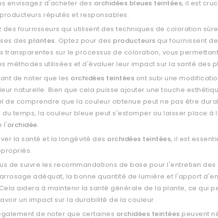
us envisagez d'acheter des
orchidées bleues teintées
, il est cru
 producteurs réputés et responsables.
des fournisseurs qui utilisent des techniques de coloration sûre
uses des
plantes.
Optez pour des
producteurs
qui fournissent d
s transparentes sur le processus de coloration, vous permettant
es méthodes utilisées et d'évaluer leur impact sur la santé des p
rtant de noter que les
orchidées teintées
ont subi une modification
leur naturelle. Bien que cela puisse ajouter une touche esthétiqu
el de comprendre que la couleur obtenue peut ne pas être dura
il du temps, la couleur bleue peut s'estomper ou laisser place à 
 l'
orchidée.
ver la santé et la longévité des
orchidées teintées
, il est essent
ppropriés.
us de suivre les recommandations de base pour l'entretien des
l'arrosage adéquat, la bonne quantité de lumière et l'apport d'e
Cela aidera à maintenir la santé générale de la plante, ce qui p
voir un impact sur la durabilité de la couleur.
 également de noter que certaines
orchidées teintées
peuvent né