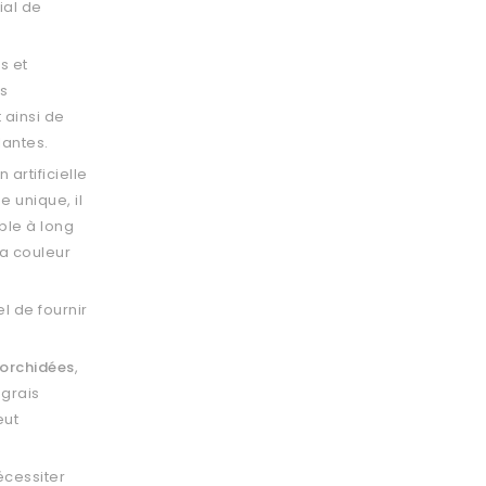
cial de
s et
es
 ainsi de
lantes.
 artificielle
e unique, il
ble à long
la couleur
iel de fournir
orchidées
,
ngrais
eut
cessiter