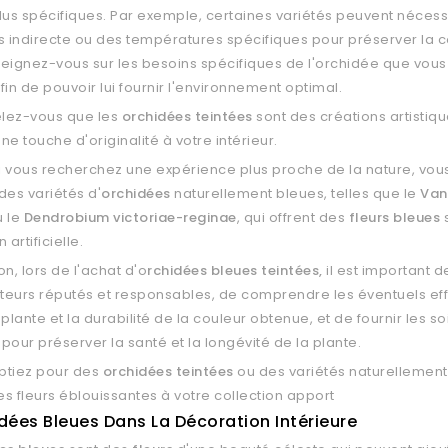
lus spécifiques. Par exemple, certaines variétés peuvent nécess
s indirecte ou des températures spécifiques pour préserver la 
eignez-vous sur les besoins spécifiques de l'orchidée que vou
fin de pouvoir lui fournir l'environnement optimal.
elez-vous que les
orchidées teintées
sont des créations artistiqu
ne touche d'originalité à votre intérieur.
si vous recherchez une expérience plus proche de la nature, vo
des variétés d'
orchidées
naturellement bleues, telles que le
Va
 le
Dendrobium victoriae-reginae
, qui offrent des
fleurs bleues
 artificielle.
n, lors de l'achat d'o
rchidées bleues teintées,
il est important d
eurs réputés et responsables, de comprendre les éventuels effe
plante et la durabilité de la couleur obtenue, et de fournir les so
pour préserver la santé et la longévité de la plante.
ptiez pour des
orchidées teintées
ou des variétés naturellement
ces fleurs éblouissantes à votre collection apport
dées Bleues Dans La Décoration Intérieure