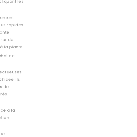
liquant les
ctement
plus rapides
ante.
 grande
à la plante.
chat de
ectueuses
chidée
. Ils
us de
rés.
ace à la
ntion
.
que