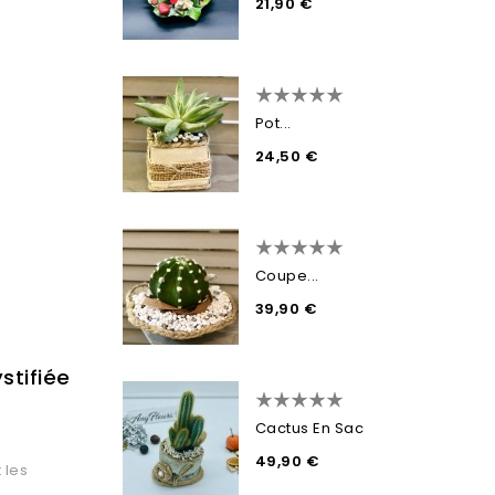
21,90 €
Pot...
24,50 €
Coupe...
39,90 €
stifiée
Cactus En Sac
49,90 €
 les