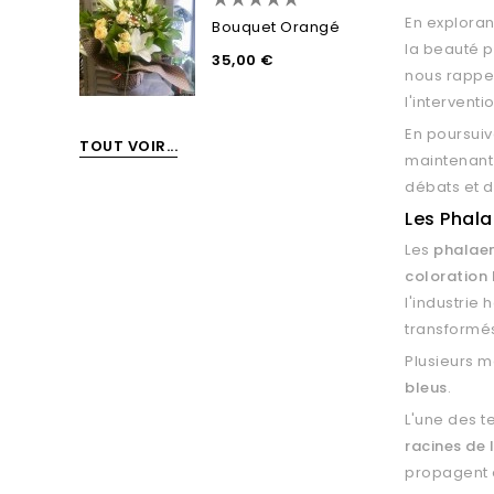
En exploran
Bouquet Orangé
la beauté p
35,00 €
nous rappel
l'intervent
En poursui
TOUT VOIR...
maintenant
débats et d
Les Phala
Les
phalaen
coloration 
l'industrie
transformé
Plusieurs 
bleus
.
L'une des t
racines de 
propagent e