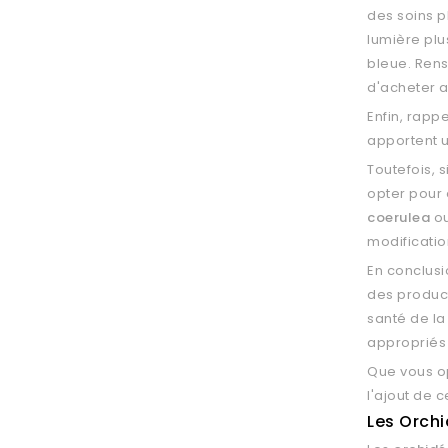
des soins p
lumière plu
bleue. Rens
d'acheter a
Enfin, rapp
apportent u
Toutefois, 
opter pour 
coerulea
ou
modification
En conclusio
des product
santé de la 
appropriés 
Que vous o
l'ajout de 
Les Orchi