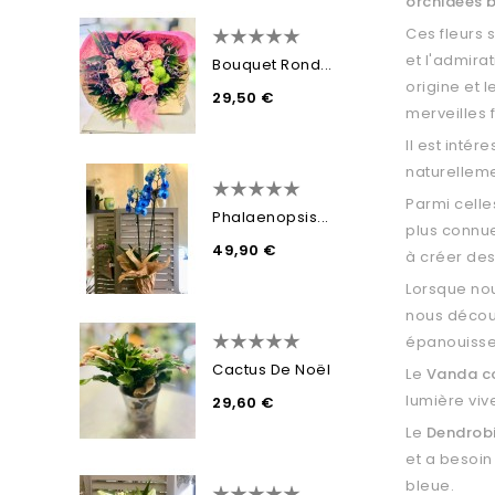
orchidées 
Ces fleurs
et l'admir
Bouquet Rond...
origine et 
29,50 €
merveilles f
Il est intér
naturellem
Parmi celle
Phalaenopsis...
plus connu
49,90 €
à créer des
Lorsque nou
nous découv
épanouiss
Cactus De Noël
Le
Vanda c
lumière viv
29,60 €
Le
Dendrobi
et a besoin
bleue.