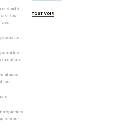
la curiosité
TOUT VOIR
orer leur
e ces
 produisent
 parmi les
 la nature
nt
bleues,
t leur
 une
ubtropicales
 splendeur