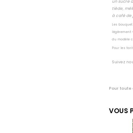
un sucre a
tiède, mél
à café de 
Les bouquets
légèrement v
du modèle c
Pour les tari
Suivez no
Pour toute 
VOUS P