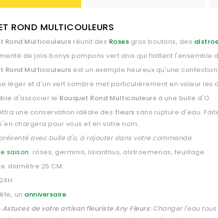
T ROND MULTICOULEURS
t Rond Multicouleurs
réunit des
Roses
gros boutons, des
alstro
rémenté de jolis bonys pompons vert anis qui flattent l'ensembl
 Rond Multicouleurs
est un exemple heureux qu'une confection d
ge léger et d'un vert sombre met particulièrement en valeur les 
sible d'associer le
Bouquet Rond Multicouleurs
à une bulle d'O.
ettra une conservation idéale des
fleurs
sans rupture d'eau. Faite
 s'en chargera pour vous et en votre nom.
présenté avec bulle d'o, à rajouter dans votre commande.
e saison
: roses, germinis, lisianthus, alstroemerias, feuillage.
ns
: diamètre 25 CM.
 24H.
fête, un
anniversaire
.
 Astuces de votre artisan fleuriste Any Fleurs
:
C
hanger l'eau tous 