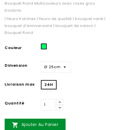
Bouquet Rond Multicouleurs avec roses gros
boutons.
| fleurs fraîches | fleurs de qualité | bouquet varié |
bouquet d'anniversaire | bouquet de saison |
Bouquet Rond
Multicouleur
Couleur
Dimension
Livraison max
24H
Quantité

Ajouter Au Panier