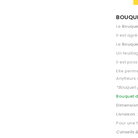
BOUQUE
Le
Bouque
Il est ag
Le
Bouquet
Un feuilla
Il est pos
Elle perm
Anyfleurs
*Bouquet 
Bouquet d
Dimensio
Livraison
:
Pour une 
Conseils &