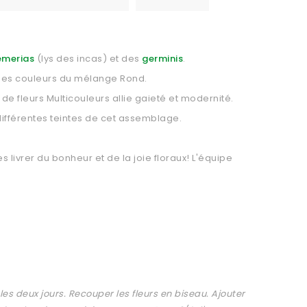
emerias
(lys des incas) et des
germinis
.
e des couleurs du mélange Rond.
e fleurs Multicouleurs allie gaieté et modernité.
différentes teintes de cet assemblage.
s livrer du bonheur et de la joie floraux! L'équipe
les deux jours. Recouper les fleurs en biseau. Ajouter