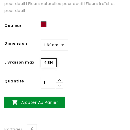
pour deuil | Fleurs naturelles pour deuil | Fleurs fraîches
pour deuil
Rouge
Couleur
&
Blanc
Dimension
Livraison max
48H
Quantité

Ajouter Au Panier
Partager