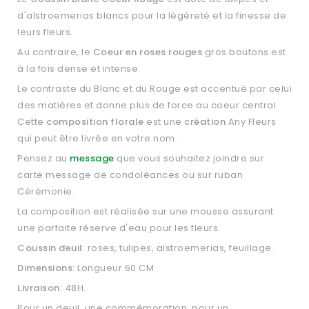
d'alstroemerias blancs pour la légèreté et la finesse de
leurs fleurs.
Au contraire, le
Coeur en roses rouges
gros boutons est
à la fois dense et intense.
Le contraste du Blanc et du Rouge est accentué par celui
des matières et donne plus de force au coeur central.
Cette
composition florale
est une
création
Any Fleurs
qui peut être livrée en votre nom.
Pensez au
message
que vous souhaitez joindre sur
carte message de condoléances ou sur ruban
Cérémonie.
La composition est réalisée sur une mousse assurant
une parfaite réserve d'eau pour les fleurs.
Coussin deuil
: roses, tulipes, alstroemerias, feuillage.
Dimensions
: Longueur 60 CM
Livraison
: 48H.
Pour un deuil, une commémoration, pour un