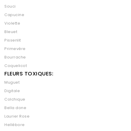
Souci
Capucine
Violette
Bleuet
Pissenlit
Primevère
Bourrache
Coquelicot
FLEURS TOXIQUES:
Muguet
Digitale
Colchique
Bella done
Laurier Rose
Hellébore