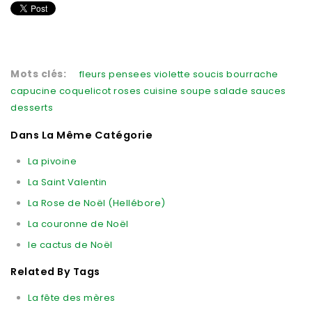
Mots clés:
fleurs
pensees
violette
soucis
bourrache
capucine
coquelicot
roses
cuisine
soupe
salade
sauces
desserts
Dans La Même Catégorie
La pivoine
La Saint Valentin
La Rose de Noël (Hellébore)
La couronne de Noël
le cactus de Noël
Related By Tags
La fête des mères