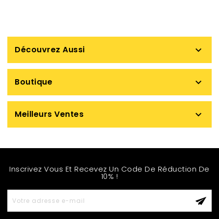
Découvrez Aussi

Boutique

Meilleurs Ventes

Inscrivez Vous Et Recevez Un Code De Réduction De
10% !