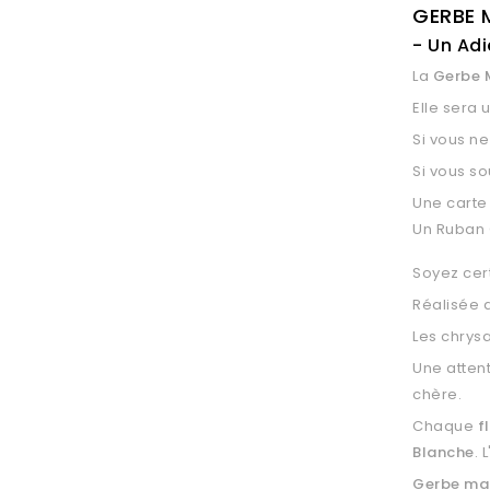
GERBE 
- Un Adi
La
Gerbe 
Elle sera 
Si vous n
Si vous so
Une cart
Un Ruban 
Soyez cer
Réalisée 
Les chrys
Une atten
chère.
Chaque
f
Blanche
. 
Gerbe ma