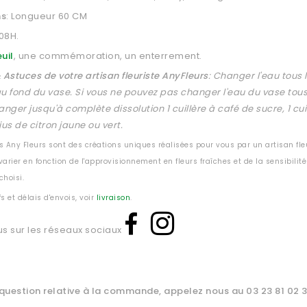
ns
: Longueur 60 CM
 08H.
uil
, une commémoration, un enterrement.
 Astuces de votre artisan fleuriste AnyFleurs
:
C
hanger l'eau tous 
u fond du vase. Si vous ne pouvez pas changer l'eau du vase tous 
anger jusqu'à complète dissolution 1 cuillère à café de sucre, 1 cui
jus de citron jaune ou vert.
 Any Fleurs sont des créations uniques réalisées pour vous par un artisan fleu
arier en fonction de l'approvisionnement en fleurs fraîches et de la sensibilité 
hoisi.
fs et délais d'envois, voir
livraison
.
us sur les réseaux sociaux
question relative à la commande, appelez nous au 03 23 81 02 