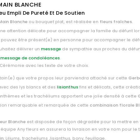
MAIN BLANCHE
eu Empli De Pureté Et De Soutien
Main Blanche
ou bouquet plat, est réalisée en
fleurs fraîches.
une attention délicate pour accompagner la famille du défunt lo
e pouvez être présent(e) en personne pour accompagner le défu
uhaitez délivrer un
message
de sympathie aux proches du défunt
e
message de condoléances
.
Cérémonie avec les texte de votre choix.
tain(e) que votre propos leur parviendra attaché sur cette
Gerb
avec des lys blancs et des
lisianthus
fins et délicats, cette créati
anthèmes et les trachéliums apportent une jolie densité à cette
tion remarquable et remarquée de cette
combinaison florale B
leur Blanche
est disposée de façon dégradée pour la mettre en v
L'équipe Any fleurs en assurera la livraison
en votre nom pour le
in:
Liliums, tracheliums ,lisianthus, bony, feuillage.