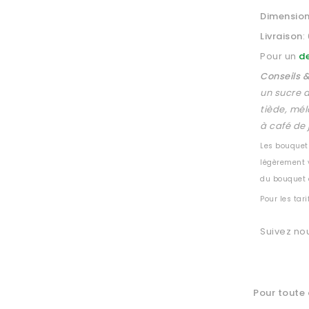
Dimensio
Livraison
:
Pour un
de
Conseils &
un sucre a
tiède, mél
à café de 
Les bouquets
légèrement v
du bouquet c
Pour les tari
Suivez no
Pour toute 